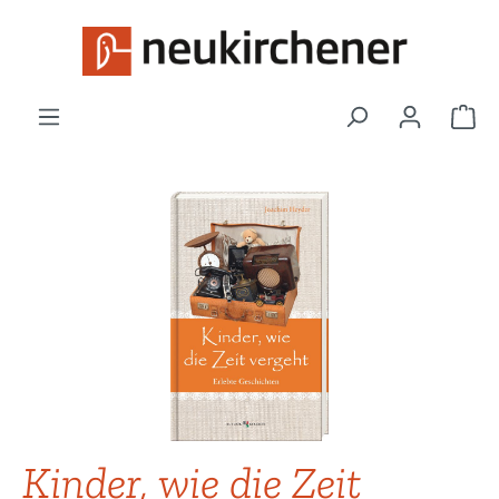
Zum Hauptinhalt springen
War
Bildergalerie überspringen
Kinder, wie die Zeit