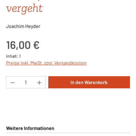
vergeht
Joachim Heyder
Regulärer Preis:
16,00 €
Inhalt:
1
Preise inkl. MwSt. zzgl. Versandkosten
Produkt Anzahl: Gib den gewünschten Wert ei
In den Warenkorb
Weitere Informationen