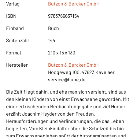
Verlag
Butzon & Bercker GmbH
ISBN
9783766637154
Einband
Buch
Seitenzahl
144
Format
210 x 15 x 130
Hersteller
Butzon & Bercker GmbH
Hoogeweg 100, 47623 Kevelaer
service@bube.de
Die Zeit fliegt dahin, und ehe man sich versieht, sind aus
den kleinen Kindern von einst Erwachsene geworden. Mit
einer erfrischenden Beobachtungsgabe und viel Humor
erzählt Joachim Heyder von den Freuden,
Herausforderungen und Veränderungen, die das Leben
begleiten. Vom Kleinkindalter über die Schulzeit bis hin
zum Erwachsenenleben spürt der Autor amüsanten und