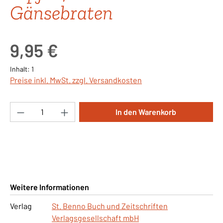
Gänsebraten
Regulärer Preis:
9,95 €
Inhalt:
1
Preise inkl. MwSt. zzgl. Versandkosten
Produkt Anzahl: Gib den gewünschten Wert ei
In den Warenkorb
Weitere Informationen
Verlag
St. Benno Buch und Zeitschriften
Verlagsgesellschaft mbH