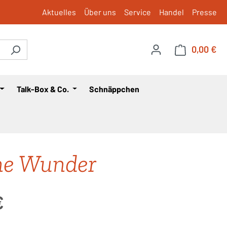
Aktuelles
Über uns
Service
Handel
Presse
0,00 €
War
Talk-Box & Co.
Schnäppchen
ne Wunder
is:
€