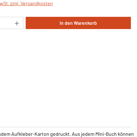
MwSt. zzgl. Versandkosten
Anzahl: Gib den gewünschten Wert ein oder 
In den Warenkorb
endem Aufkleber-Karton gedruckt. Aus jedem Mini-Buch können