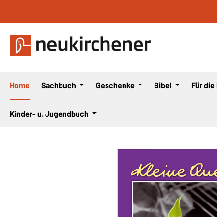
 Hauptinhalt springen
Zur Suche springen
Zur Hauptnavigation springen
Home
Sachbuch
Geschenke
Bibel
Für die
Kinder- u. Jugendbuch
Bildergalerie überspringen