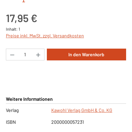
Regulärer Preis:
17,95 €
Inhalt:
1
Preise inkl. MwSt. zzgl. Versandkosten
Produkt Anzahl: Gib den gewünschten Wert ei
In den Warenkorb
Weitere Informationen
Verlag
Kawohl Verlag GmbH & Co. KG
ISBN
2000000057231