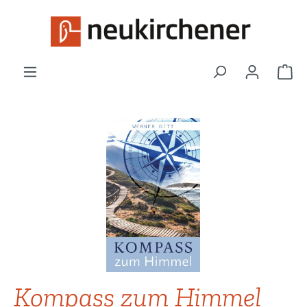
Zum Hauptinhalt springen
War
Bildergalerie überspringen
Kompass zum Himmel