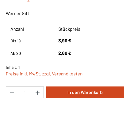
Werner Gitt
Anzahl
Stückpreis
3,90 €
Bis
19
2,60 €
Ab
20
Inhalt:
1
Preise inkl. MwSt. zzgl. Versandkosten
Produkt Anzahl: Gib den gewünschten Wert ei
In den Warenkorb