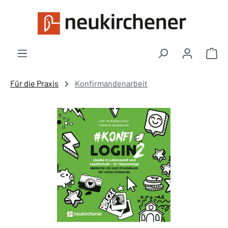
Zum Hauptinhalt springen
War
Für die Praxis
Konfirmandenarbeit
Bildergalerie überspringen