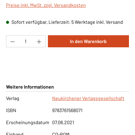
Preise inkl. MwSt. zzgl. Versandkosten
Sofort verfügbar, Lieferzeit: 5 Werktage inkl. Versand
Produkt Anzahl: Gib den gewünschten Wert ei
In den Warenkorb
Weitere Informationen
Verlag
Neukirchener Verlagsgesellschaft
ISBN
9783761568071
Erscheinungsdatum
07.06.2021
Einband
CD-ROM