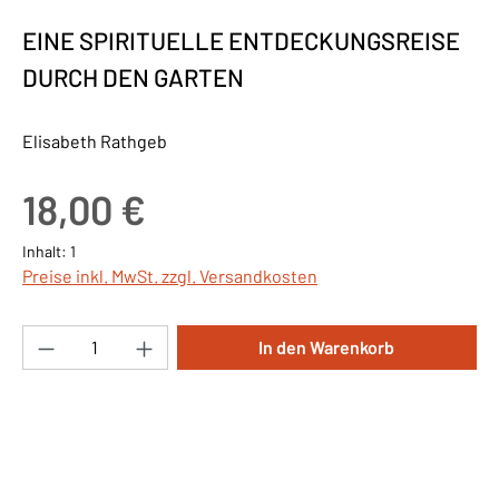
EINE SPIRITUELLE ENTDECKUNGSREISE
DURCH DEN GARTEN
Elisabeth Rathgeb
Regulärer Preis:
18,00 €
Inhalt:
1
Preise inkl. MwSt. zzgl. Versandkosten
Produkt Anzahl: Gib den gewünschten Wert ei
In den Warenkorb