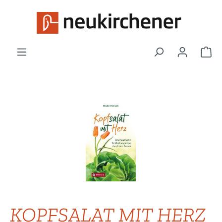
Zum Hauptinhalt springen
War
Bildergalerie überspringen
KOPFSALAT MIT HERZ