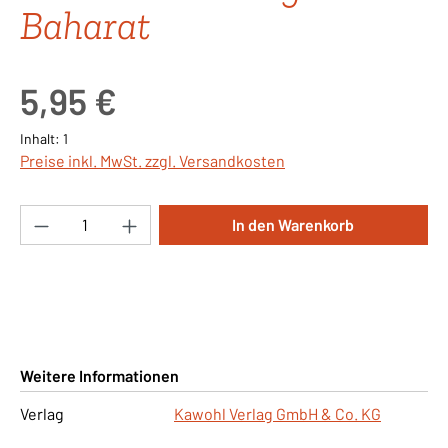
Baharat
Regulärer Preis:
5,95 €
Inhalt:
1
Preise inkl. MwSt. zzgl. Versandkosten
Produkt Anzahl: Gib den gewünschten Wert ei
In den Warenkorb
Weitere Informationen
Verlag
Kawohl Verlag GmbH & Co. KG