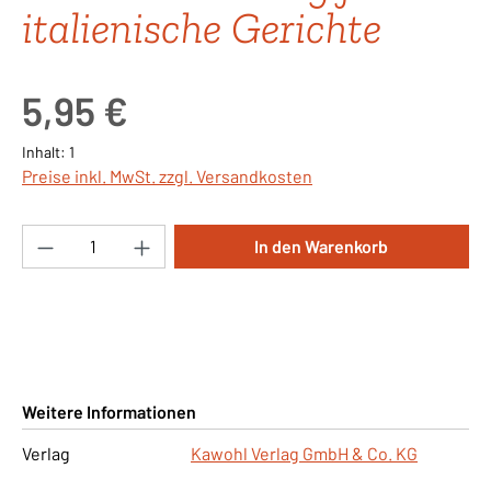
italienische Gerichte
Regulärer Preis:
5,95 €
Inhalt:
1
Preise inkl. MwSt. zzgl. Versandkosten
Produkt Anzahl: Gib den gewünschten Wert ei
In den Warenkorb
Weitere Informationen
Verlag
Kawohl Verlag GmbH & Co. KG