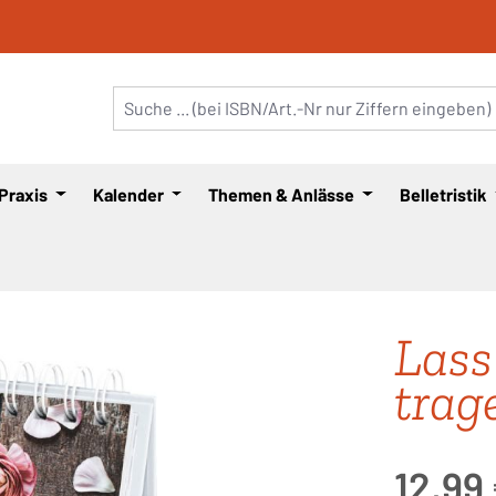
 Praxis
Kalender
Themen & Anlässe
Belletristik
Lass
trag
Regulärer Pre
12,99