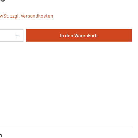
MwSt. zzgl. Versandkosten
Anzahl: Gib den gewünschten Wert ein oder 
In den Warenkorb
n