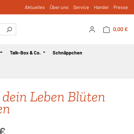
Aktuelles
Über uns
Service
Handel
Presse
0,00 €
War
Talk-Box & Co.
Schnäppchen
 dein Leben Blüten
en
is:
 €