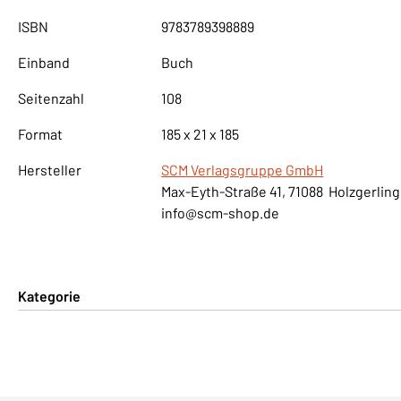
ISBN
9783789398889
Einband
Buch
Seitenzahl
108
Format
185 x 21 x 185
Hersteller
SCM Verlagsgruppe GmbH
Max-Eyth-Straße 41, 71088 Holzgerlin
info@scm-shop.de
Kategorie