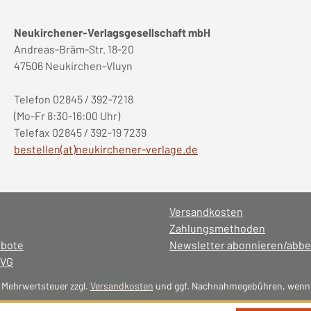
Neukirchener-Verlagsgesellschaft mbH
Andreas-Bräm-Str. 18-20
47506 Neukirchen-Vluyn
Telefon 02845 / 392-7218
(Mo-Fr 8:30-16:00 Uhr)
Telefax 02845 / 392-19 7239
bestellen(at)neukirchener-verlage.de
Versandkosten
Zahlungsmethoden
ebote
Newsletter abonnieren/abbe
NVG
l. Mehrwertsteuer zzgl.
Versandkosten
und ggf. Nachnahmegebühren, wenn 