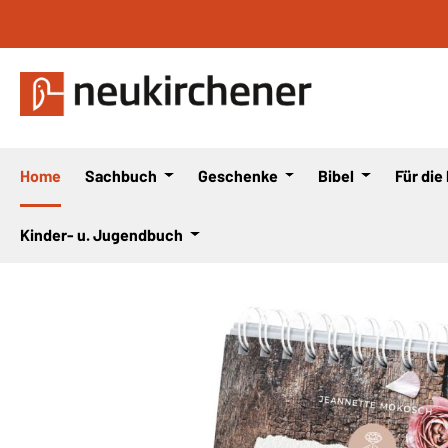
 Hauptinhalt springen
Zur Suche springen
Zur Hauptnavigation springen
Home
Sachbuch
Geschenke
Bibel
Für die
Kinder- u. Jugendbuch
Bildergalerie überspringen