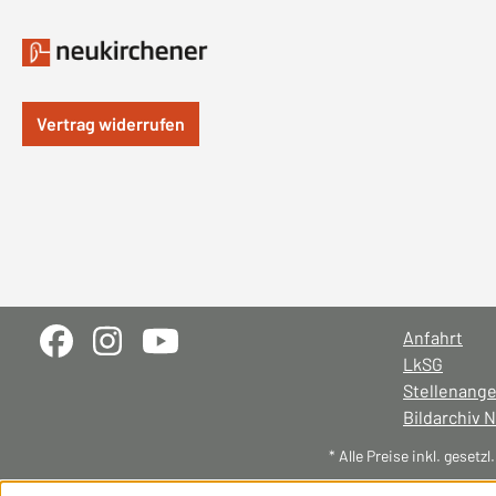
Vertrag widerrufen
Anfahrt
LkSG
Stellenang
Bildarchiv 
* Alle Preise inkl. gesetz