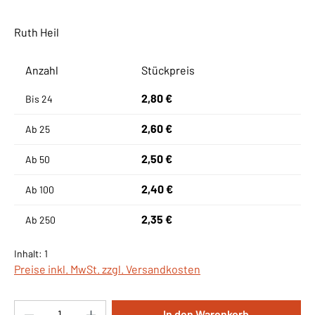
Ruth Heil
Anzahl
Stückpreis
2,80 €
Bis
24
2,60 €
Ab
25
2,50 €
Ab
50
2,40 €
Ab
100
2,35 €
Ab
250
Inhalt:
1
Preise inkl. MwSt. zzgl. Versandkosten
Produkt Anzahl: Gib den gewünschten Wert ei
In den Warenkorb