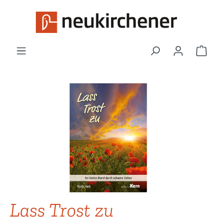
Zum Hauptinhalt springen
War
Bildergalerie überspringen
Lass Trost zu