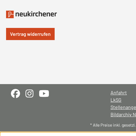
Vertrag widerrufen
Anfahrt
LkSG
Stellenang
Bildarchiv 
* Alle Preise inkl. gesetz