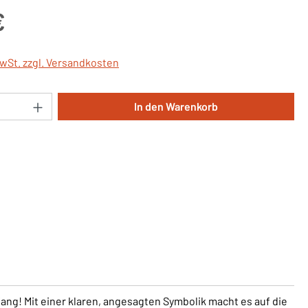
is:
€
MwSt. zzgl. Versandkosten
Anzahl: Gib den gewünschten Wert ein oder 
In den Warenkorb
ang! Mit einer klaren, angesagten Symbolik macht es auf die