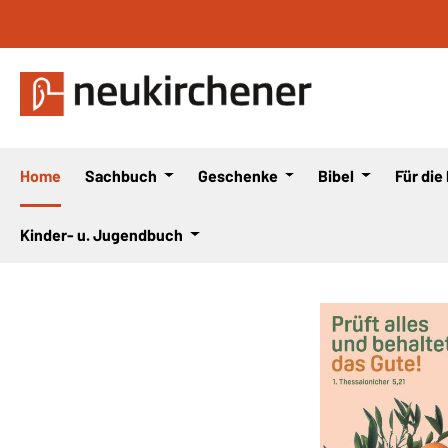
 Hauptinhalt springen
Zur Suche springen
Zur Hauptnavigation springen
Home
Sachbuch
Geschenke
Bibel
Für die
Kinder- u. Jugendbuch
Bildergalerie überspringen