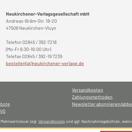
Neukirchener-Verlagsgesellschaft mbH
Andreas-Bräm-Str. 18-20
47506 Neukirchen-Vluyn
Telefon 02845 / 392-7218
(Mo-Fr 8:30-16:00 Uhr)
Telefax 02845 / 392-19 7239
bestellen(at)neukirchener-verlage.de
Versandkosten
Zahlungsmethoden
ebote
Newsletter abonnieren/abbe
NVG
l. Mehrwertsteuer zzgl.
Versandkosten
und ggf. Nachnahmegebühren, wenn 