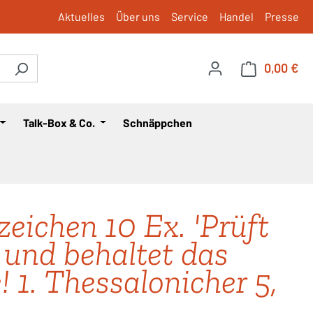
Aktuelles
Über uns
Service
Handel
Presse
0,00 €
War
Talk-Box & Co.
Schnäppchen
zeichen 10 Ex. 'Prüft
s und behaltet das
! 1. Thessalonicher 5,