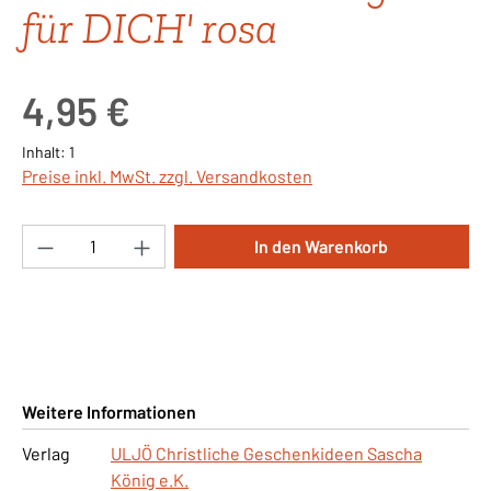
für DICH' rosa
Regulärer Preis:
4,95 €
Inhalt:
1
Preise inkl. MwSt. zzgl. Versandkosten
Produkt Anzahl: Gib den gewünschten Wert ei
In den Warenkorb
Weitere Informationen
Verlag
ULJÖ Christliche Geschenkideen Sascha
König e.K.