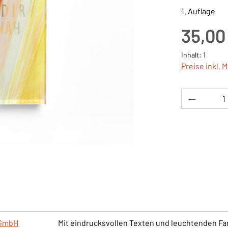
1. Auflage
Regulärer Pre
35,00
Inhalt:
1
Preise inkl. 
Produkt 
gGmbH
Mit eindrucksvollen Texten und leuchtenden Far