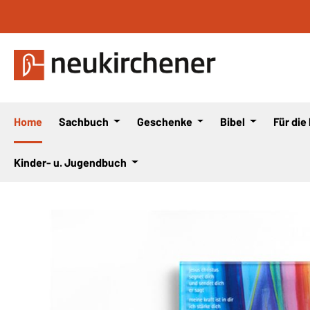
 Hauptinhalt springen
Zur Suche springen
Zur Hauptnavigation springen
Home
Sachbuch
Geschenke
Bibel
Für die
Kinder- u. Jugendbuch
Bildergalerie überspringen