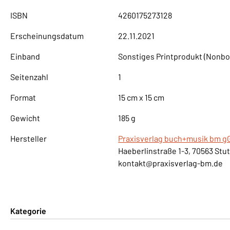
ISBN
4260175273128
Erscheinungsdatum
22.11.2021
Einband
Sonstiges Printprodukt (Nonbo
Seitenzahl
1
Format
15 cm x 15 cm
Gewicht
185 g
Hersteller
Praxisverlag buch+musik bm 
Haeberlinstraße 1-3, 70563 Stu
kontakt@praxisverlag-bm.de
Kategorie