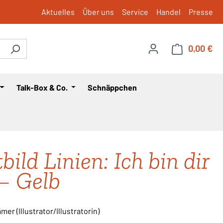
Aktuelles
Über uns
Service
Handel
Presse
0,00 €
War
Talk-Box & Co.
Schnäppchen
bild Linien: Ich bin dir
– Gelb
er (Illustrator/Illustratorin)