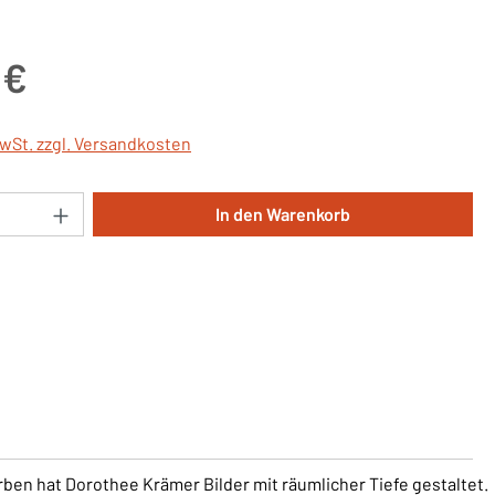
is:
 €
MwSt. zzgl. Versandkosten
Anzahl: Gib den gewünschten Wert ein oder 
In den Warenkorb
ben hat Dorothee Krämer Bilder mit räumlicher Tiefe gestaltet.