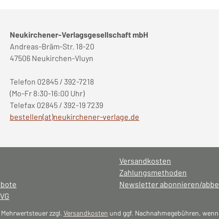
Neukirchener-Verlagsgesellschaft mbH
Andreas-Bräm-Str. 18-20
47506 Neukirchen-Vluyn
Telefon 02845 / 392-7218
(Mo-Fr 8:30-16:00 Uhr)
Telefax 02845 / 392-19 7239
bestellen(at)neukirchener-verlage.de
Versandkosten
Zahlungsmethoden
ebote
Newsletter abonnieren/abbe
NVG
l. Mehrwertsteuer zzgl.
Versandkosten
und ggf. Nachnahmegebühren, wenn 