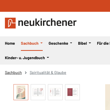
 Hauptinhalt springen
Zur Suche springen
Zur Hauptnavigation springen
Home
Sachbuch
Geschenke
Bibel
Für die
Kinder- u. Jugendbuch
Sachbuch
Spiritualität & Glaube
Bildergalerie überspringen