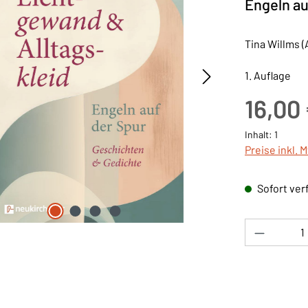
Engeln au
Tina Willms (
1. Auflage
Regulärer Pre
16,00
Inhalt:
1
Preise inkl. 
Sofort verf
Produkt 