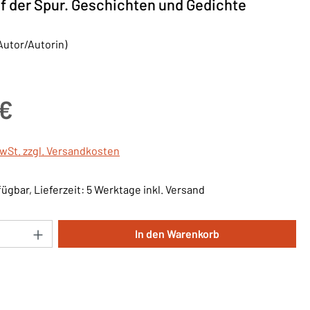
f der Spur. Geschichten und Gedichte
Autor/Autorin)
is:
 €
MwSt. zzgl. Versandkosten
ügbar, Lieferzeit: 5 Werktage inkl. Versand
Anzahl: Gib den gewünschten Wert ein oder 
In den Warenkorb