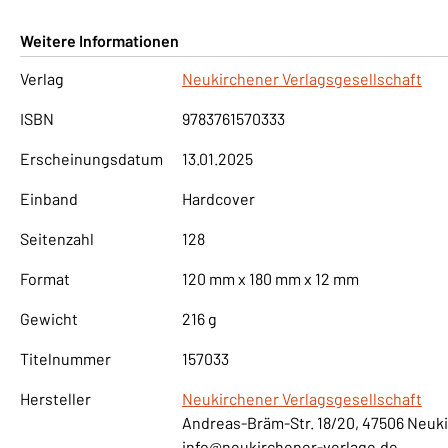
Weitere Informationen
Verlag
Neukirchener Verlagsgesellschaft
ISBN
9783761570333
Erscheinungsdatum
13.01.2025
Einband
Hardcover
Seitenzahl
128
Format
120 mm x 180 mm x 12 mm
Gewicht
216 g
Titelnummer
157033
Hersteller
Neukirchener Verlagsgesellschaft
Andreas-Bräm-Str. 18/20, 47506 Neuk
info@neukirchener-verlage.de