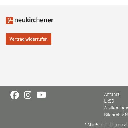
Vertrag widerrufen
Anfahrt
LkSG
Stellenang
Bildarchiv 
* Alle Preise inkl. gesetz