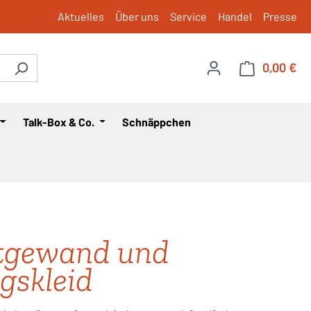
Aktuelles
Über uns
Service
Handel
Presse
0,00 €
War
Talk-Box & Co.
Schnäppchen
tgewand und
agskleid