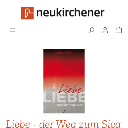
Zum Hauptinhalt springen
War
Bildergalerie überspringen
Liebe - der Weg zum Sieg