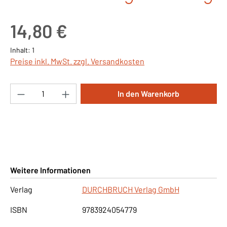
Regulärer Preis:
14,80 €
Inhalt:
1
Preise inkl. MwSt. zzgl. Versandkosten
Produkt Anzahl: Gib den gewünschten Wert ei
In den Warenkorb
Weitere Informationen
Verlag
DURCHBRUCH Verlag GmbH
ISBN
9783924054779