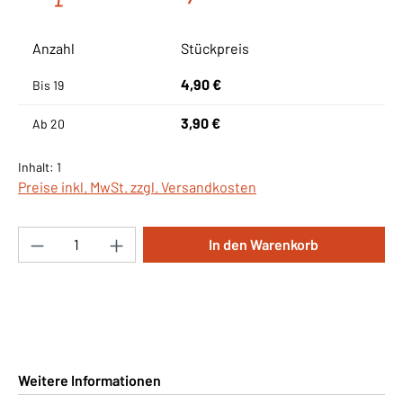
Anzahl
Stückpreis
4,90 €
Bis
19
3,90 €
Ab
20
Inhalt:
1
Preise inkl. MwSt. zzgl. Versandkosten
Produkt Anzahl: Gib den gewünschten Wert ei
In den Warenkorb
Weitere Informationen