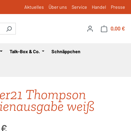
Aktuelles
Über uns
Service
Handel
Presse
0,00 €
War
Talk-Box & Co.
Schnäppchen
er21 Thompson
ienausgabe weiß
is:
 €