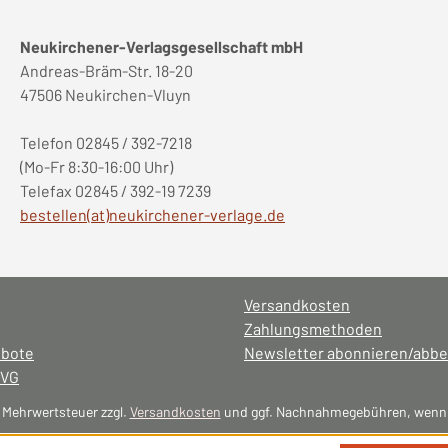
Neukirchener-Verlagsgesellschaft mbH
Andreas-Bräm-Str. 18-20
47506 Neukirchen-Vluyn
Telefon 02845 / 392-7218
(Mo-Fr 8:30-16:00 Uhr)
Telefax 02845 / 392-19 7239
bestellen(at)neukirchener-verlage.de
Versandkosten
Zahlungsmethoden
ebote
Newsletter abonnieren/abbe
NVG
l. Mehrwertsteuer zzgl.
Versandkosten
und ggf. Nachnahmegebühren, wenn 