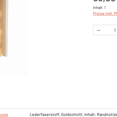
Inhalt:
1
Preise inkl. 
Produkt 
House
Lederfaserstoff, Goldschnitt. Inhalt: Randnot