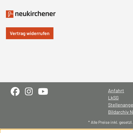
Vertrag widerrufen
Anfahrt
LkSG
Stellenang
Bildarchiv 
* Alle Preise inkl. gesetz