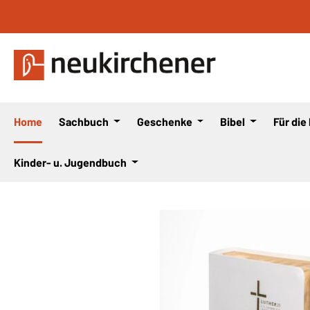
 Hauptinhalt springen
Zur Suche springen
Zur Hauptnavigation springen
Home
Sachbuch
Geschenke
Bibel
Für die
Kinder- u. Jugendbuch
Bildergalerie überspringen