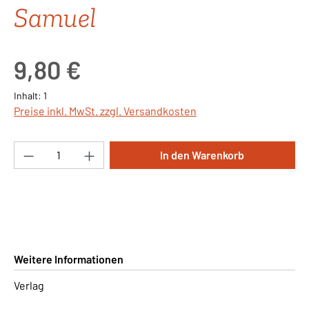
Samuel
Regulärer Preis:
9,80 €
Inhalt:
1
Preise inkl. MwSt. zzgl. Versandkosten
Produkt Anzahl: Gib den gewünschten Wert ei
In den Warenkorb
Weitere Informationen
Verlag