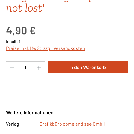
not lost'
Regulärer Preis:
4,90 €
Inhalt:
1
Preise inkl. MwSt. zzgl. Versandkosten
Produkt Anzahl: Gib den gewünschten Wert ei
In den Warenkorb
Weitere Informationen
Verlag
Grafikbüro come and see GmbH