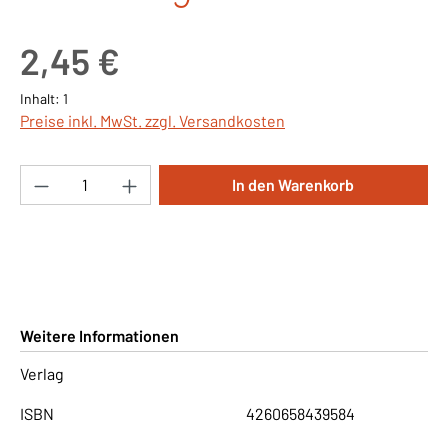
Regulärer Preis:
2,45 €
Inhalt:
1
Preise inkl. MwSt. zzgl. Versandkosten
Produkt Anzahl: Gib den gewünschten Wert ei
In den Warenkorb
Weitere Informationen
Verlag
ISBN
4260658439584