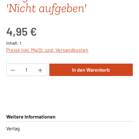
'Nicht aufgeben'
Regulärer Preis:
4,95 €
Inhalt:
1
Preise inkl. MwSt. zzgl. Versandkosten
Produkt Anzahl: Gib den gewünschten Wert ei
In den Warenkorb
Weitere Informationen
Verlag