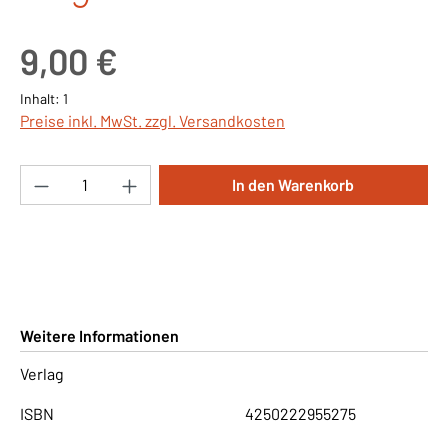
Regulärer Preis:
9,00 €
Inhalt:
1
Preise inkl. MwSt. zzgl. Versandkosten
Produkt Anzahl: Gib den gewünschten Wert ei
In den Warenkorb
Weitere Informationen
Verlag
ISBN
4250222955275