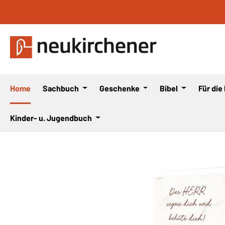
 Hauptinhalt springen
Zur Suche springen
Zur Hauptnavigation springen
Home
Sachbuch
Geschenke
Bibel
Für die
Kinder- u. Jugendbuch
Bildergalerie überspringen