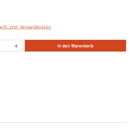
is:
MwSt. zzgl. Versandkosten
Anzahl: Gib den gewünschten Wert ein oder 
In den Warenkorb