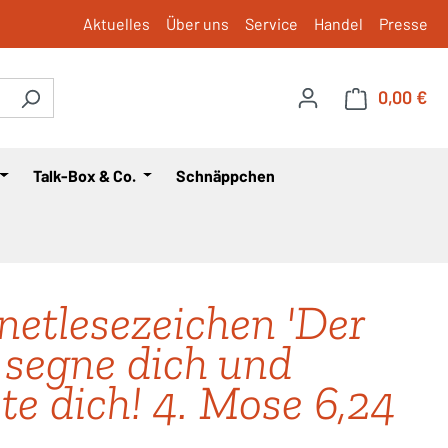
Aktuelles
Über uns
Service
Handel
Presse
0,00 €
War
Talk-Box & Co.
Schnäppchen
etlesezeichen 'Der
 segne dich und
te dich! 4. Mose 6,24