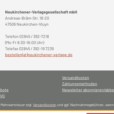
Neukirchener-Verlagsgesellschaft mbH
Andreas-Bräm-Str. 18-20
47506 Neukirchen-Vluyn
Telefon 02845 / 392-7218
(Mo-Fr 8:30-16:00 Uhr)
Telefax 02845 / 392-19 7239
bestellen(at)neukirchener-verlage.de
Versandkosten
Zahlungsmethoden
ebote
Newsletter abonnieren/abbe
NVG
l. Mehrwertsteuer zzgl.
Versandkosten
und ggf. Nachnahmegebühren, wenn 