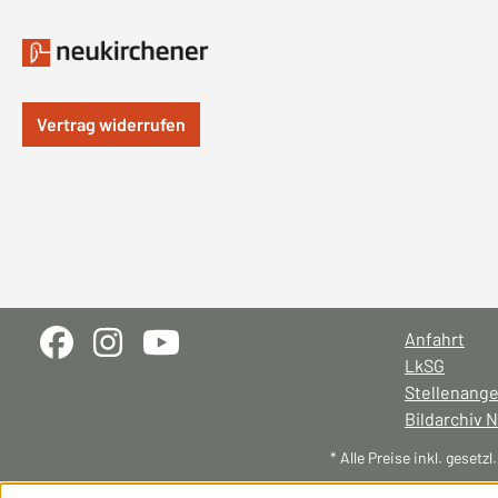
Vertrag widerrufen
Anfahrt
LkSG
Stellenang
Bildarchiv 
* Alle Preise inkl. gesetz