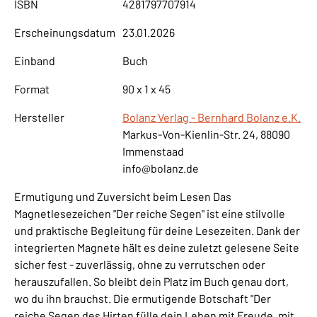
ISBN
4281797707914
Erscheinungsdatum
23.01.2026
Einband
Buch
Format
90 x 1 x 45
Hersteller
Bolanz Verlag - Bernhard Bolanz e.K.
Markus-Von-Kienlin-Str. 24, 88090
Immenstaad
info@bolanz.de
Ermutigung und Zuversicht beim Lesen Das
Magnetlesezeichen "Der reiche Segen" ist eine stilvolle
und praktische Begleitung für deine Lesezeiten. Dank der
integrierten Magnete hält es deine zuletzt gelesene Seite
sicher fest - zuverlässig, ohne zu verrutschen oder
herauszufallen. So bleibt dein Platz im Buch genau dort,
wo du ihn brauchst. Die ermutigende Botschaft "Der
reiche Segen des Hirten fülle dein Leben mit Freude, mit