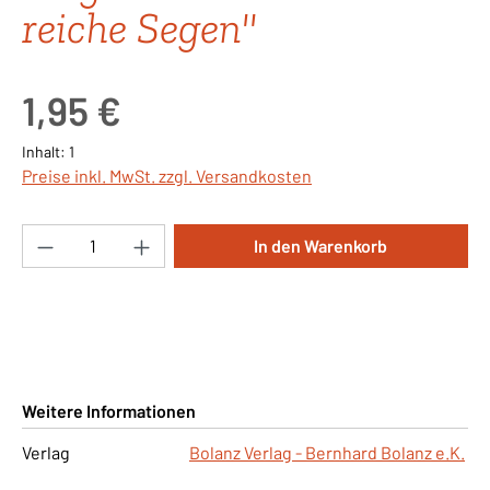
reiche Segen"
Regulärer Preis:
1,95 €
Inhalt:
1
Preise inkl. MwSt. zzgl. Versandkosten
Produkt Anzahl: Gib den gewünschten Wert ei
In den Warenkorb
Weitere Informationen
Verlag
Bolanz Verlag - Bernhard Bolanz e.K.