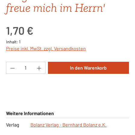
freue mich im Herrn'
Regulärer Preis:
1,70 €
Inhalt:
1
Preise inkl. MwSt. zzgl. Versandkosten
Produkt Anzahl: Gib den gewünschten Wert ei
In den Warenkorb
Weitere Informationen
Verlag
Bolanz Verlag - Bernhard Bolanz e.K.