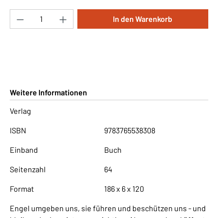
Produkt Anzahl: Gib den gewünschten Wert ei
In den Warenkorb
Weitere Informationen
Verlag
ISBN
9783765538308
Einband
Buch
Seitenzahl
64
Format
186 x 6 x 120
Engel umgeben uns, sie führen und beschützen uns - und