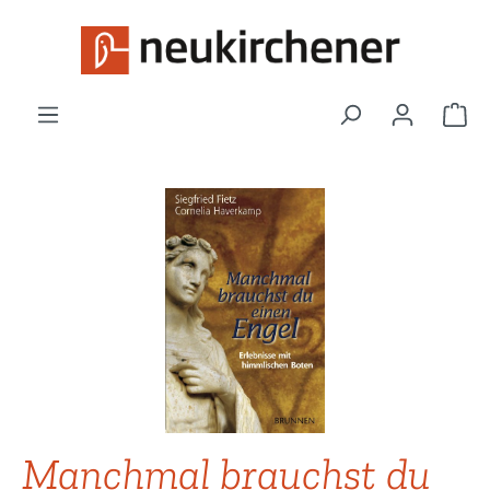
Zum Hauptinhalt springen
War
Bildergalerie überspringen
Manchmal brauchst du