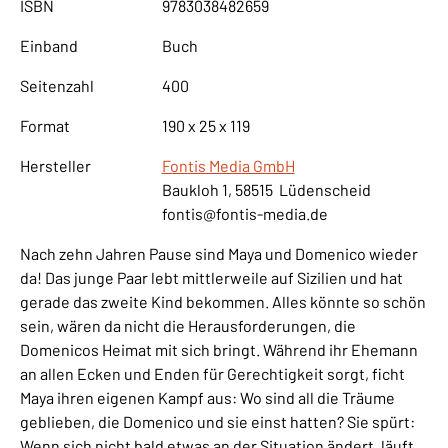
ISBN
9783038482659
Einband
Buch
Seitenzahl
400
Format
190 x 25 x 119
Hersteller
Fontis Media GmbH
Baukloh 1, 58515 Lüdenscheid
fontis@fontis-media.de
Nach zehn Jahren Pause sind Maya und Domenico wieder
da! Das junge Paar lebt mittlerweile auf Sizilien und hat
gerade das zweite Kind bekommen. Alles könnte so schön
sein, wären da nicht die Herausforderungen, die
Domenicos Heimat mit sich bringt. Während ihr Ehemann
an allen Ecken und Enden für Gerechtigkeit sorgt, ficht
Maya ihren eigenen Kampf aus: Wo sind all die Träume
geblieben, die Domenico und sie einst hatten? Sie spürt:
Wenn sich nicht bald etwas an der Situation ändert, läuft