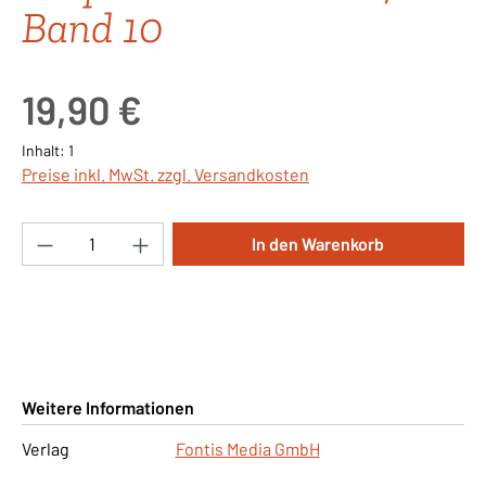
Band 10
Regulärer Preis:
19,90 €
Inhalt:
1
Preise inkl. MwSt. zzgl. Versandkosten
Produkt Anzahl: Gib den gewünschten Wert ei
In den Warenkorb
Weitere Informationen
Verlag
Fontis Media GmbH