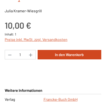
Julia Kramer-Wiesgrill
Regulärer Preis:
10,00 €
Inhalt:
1
Preise inkl. MwSt. zzgl. Versandkosten
Produkt Anzahl: Gib den gewünschten Wert ei
In den Warenkorb
Weitere Informationen
Verlag
Francke-Buch GmbH