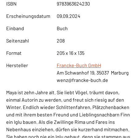
ISBN
9783963624230
Erscheinungsdatum
09.09.2024
Einband
Buch
Seitenzahl
208
Format
205 x 16 x 135
Hersteller
Francke-Buch GmbH
Am Schwanhof 19, 35037 Marburg
wenz@francke-buch.de
Maya ist zehn Jahre alt. Sie liebt Vögel, träumt davon,
einmal Autorin zu werden, und freut sich riesig auf den
Winter. Endlich wieder Schlittenfahren, Plätzchenbacken
und mit ihrem besten Freund und Lieblingsnachbarn Finn
ein Iglu bauen. Als die Zwillinge Rima und Fares ins
Nebenhaus einziehen, dürfen sie kurzerhand mitmachen.
Sie haben noch nie ein Iglu gebaut, denn sie stammen aus