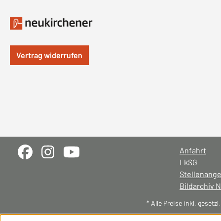
Vertrag widerrufen
Anfahrt
LkSG
Stellenang
Bildarchiv 
* Alle Preise inkl. gesetz