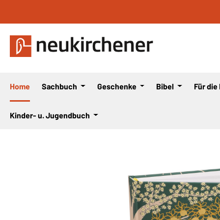
 Hauptinhalt springen
Zur Suche springen
Zur Hauptnavigation springen
Home
Sachbuch
Geschenke
Bibel
Für die
Kinder- u. Jugendbuch
Bildergalerie überspringen