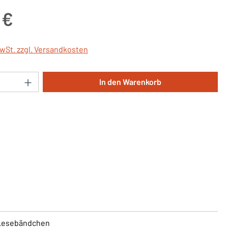
is:
 €
MwSt. zzgl. Versandkosten
Anzahl: Gib den gewünschten Wert ein oder 
In den Warenkorb
 Lesebändchen