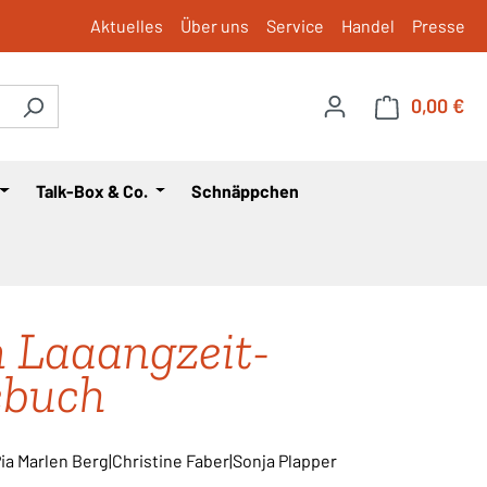
Aktuelles
Über uns
Service
Handel
Presse
0,00 €
War
Talk-Box & Co.
Schnäppchen
 Laaangzeit-
ebuch
ia Marlen Berg|Christine Faber|Sonja Plapper