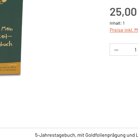
Regulärer Pre
25,00
Inhalt:
1
Preise inkl. 
Produkt 
5-Jahrestagebuch, mit Goldfolienprägung und