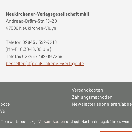
Neukirchener-Verlagsgesellschaft mbH
Andreas-Bräm-Str. 18-20
47506 Neukirchen-Vluyn
Telefon 02845 / 392-7218
(Mo-Fr 8:30-16:00 Uhr)
Telefax 02845 / 392-19 7239
bestellen(at)neukirchener-verlage.de
Versandkosten
Zahlungsmethoden
ebote
Newsletter abonnieren/abbe
NVG
l. Mehrwertsteuer zzgl.
Versandkosten
und ggf. Nachnahmegebühren, wenn 