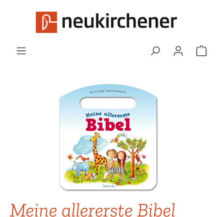
Zum Hauptinhalt springen
War
Bildergalerie überspringen
Meine allererste Bibel