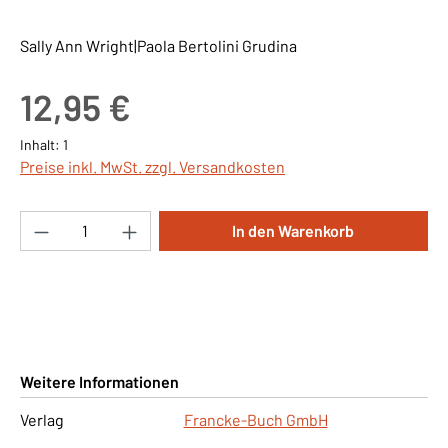
Sally Ann Wright|Paola Bertolini Grudina
Regulärer Preis:
12,95 €
Inhalt:
1
Preise inkl. MwSt. zzgl. Versandkosten
Produkt Anzahl: Gib den gewünschten Wert ei
In den Warenkorb
Weitere Informationen
Verlag
Francke-Buch GmbH