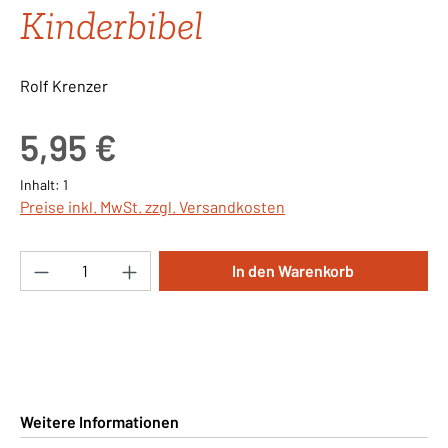
Kinderbibel
Rolf Krenzer
Regulärer Preis:
5,95 €
Inhalt:
1
Preise inkl. MwSt. zzgl. Versandkosten
Produkt Anzahl: Gib den gewünschten Wert ei
In den Warenkorb
Weitere Informationen