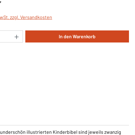
MwSt. zzgl. Versandkosten
Anzahl: Gib den gewünschten Wert ein oder 
In den Warenkorb
wunderschön illustrierten Kinderbibel sind jeweils zwanzig