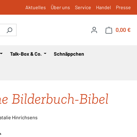
Aktuelles
Über uns
Service
Handel
Presse
0,00 €
War
Talk-Box & Co.
Schnäppchen
e Bilderbuch-Bibel
atalie Hinrichsens
is:
€