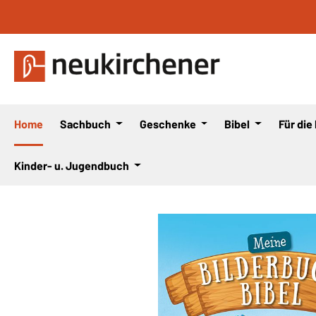
 Hauptinhalt springen
Zur Suche springen
Zur Hauptnavigation springen
Home
Sachbuch
Geschenke
Bibel
Für die
Kinder- u. Jugendbuch
Bildergalerie überspringen