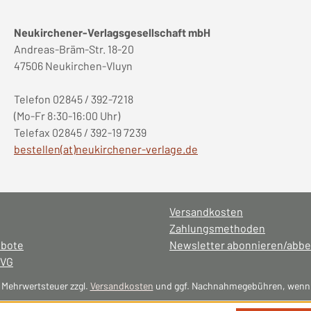
Neukirchener-Verlagsgesellschaft mbH
Andreas-Bräm-Str. 18-20
47506 Neukirchen-Vluyn
Telefon 02845 / 392-7218
(Mo-Fr 8:30-16:00 Uhr)
Telefax 02845 / 392-19 7239
bestellen(at)neukirchener-verlage.de
Versandkosten
Zahlungsmethoden
ebote
Newsletter abonnieren/abbe
NVG
l. Mehrwertsteuer zzgl.
Versandkosten
und ggf. Nachnahmegebühren, wenn 