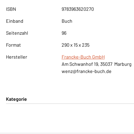
ISBN
9783963620270
Einband
Buch
Seitenzahl
96
Format
290 x 15 x 235
Hersteller
Francke-Buch GmbH
Am Schwanhof 19, 35037 Marburg
wenz@francke-buch.de
Kategorie