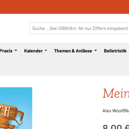
 Praxis
Kalender
Themen & Anlässe
Belletristik
Mein
Alex Woolf|N
Regulärer Pre
8,00 