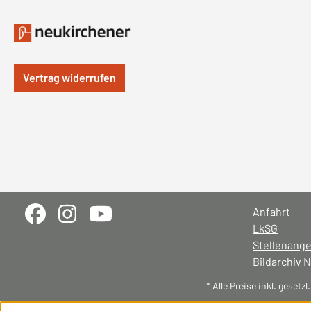
Vertrag widerrufen
Anfahrt
LkSG
Stellenang
Bildarchiv 
* Alle Preise inkl. gesetz