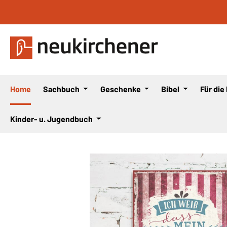
 Hauptinhalt springen
Zur Suche springen
Zur Hauptnavigation springen
Home
Sachbuch
Geschenke
Bibel
Für die
Kinder- u. Jugendbuch
Bildergalerie überspringen