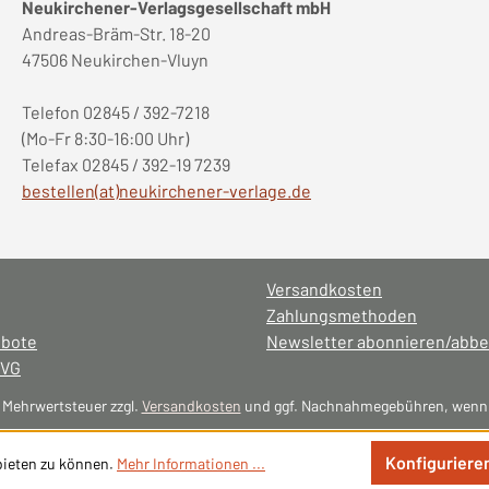
Neukirchener-Verlagsgesellschaft mbH
Andreas-Bräm-Str. 18-20
47506 Neukirchen-Vluyn
Telefon 02845 / 392-7218
(Mo-Fr 8:30-16:00 Uhr)
Telefax 02845 / 392-19 7239
bestellen(at)neukirchener-verlage.de
Versandkosten
Zahlungsmethoden
ebote
Newsletter abonnieren/abbe
NVG
l. Mehrwertsteuer zzgl.
Versandkosten
und ggf. Nachnahmegebühren, wenn 
Konfiguriere
bieten zu können.
Mehr Informationen ...