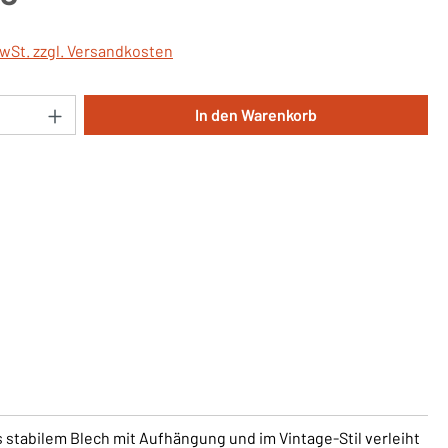
MwSt. zzgl. Versandkosten
Anzahl: Gib den gewünschten Wert ein oder 
In den Warenkorb
 stabilem Blech mit Aufhängung und im Vintage-Stil verleiht