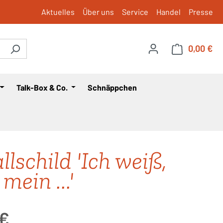
Aktuelles
Über uns
Service
Handel
Presse
0,00 €
War
Talk-Box & Co.
Schnäppchen
llschild 'Ich weiß,
mein ...'
is:
 €