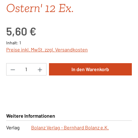
Ostern' 12 Ex.
Regulärer Preis:
5,60 €
Inhalt:
1
Preise inkl. MwSt. zzgl. Versandkosten
Produkt Anzahl: Gib den gewünschten Wert ei
In den Warenkorb
Weitere Informationen
Verlag
Bolanz Verlag - Bernhard Bolanz e.K.