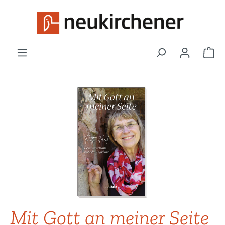
Zum Hauptinhalt springen
War
Bildergalerie überspringen
Mit Gott an meiner Seite