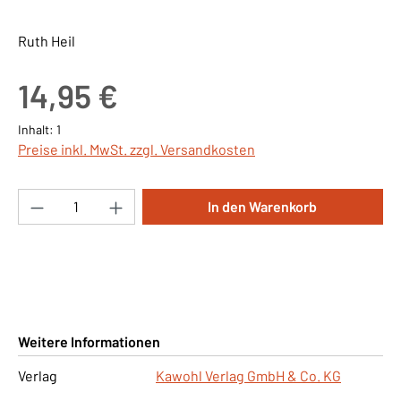
Ruth Heil
Regulärer Preis:
14,95 €
Inhalt:
1
Preise inkl. MwSt. zzgl. Versandkosten
Produkt Anzahl: Gib den gewünschten Wert ei
In den Warenkorb
Weitere Informationen
Verlag
Kawohl Verlag GmbH & Co. KG