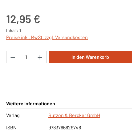
Regulärer Preis:
12,95 €
Inhalt:
1
Preise inkl. MwSt. zzgl. Versandkosten
Produkt Anzahl: Gib den gewünschten Wert ei
In den Warenkorb
Weitere Informationen
Verlag
Butzon & Bercker GmbH
ISBN
9783766629746