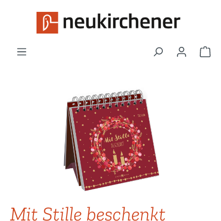
Zum Hauptinhalt springen
War
Bildergalerie überspringen
Mit Stille beschenkt