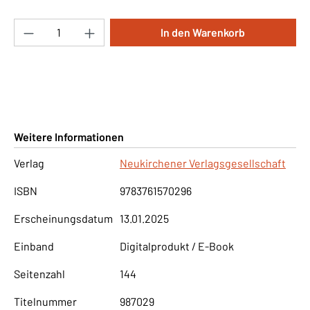
Produkt Anzahl: Gib den gewünschten Wert ei
In den Warenkorb
Weitere Informationen
Verlag
Neukirchener Verlagsgesellschaft
ISBN
9783761570296
Erscheinungsdatum
13.01.2025
Einband
Digitalprodukt / E-Book
Seitenzahl
144
Titelnummer
987029