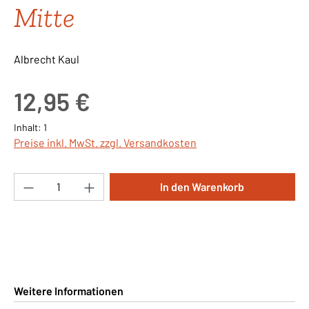
Mitte
Albrecht Kaul
Regulärer Preis:
12,95 €
Inhalt:
1
Preise inkl. MwSt. zzgl. Versandkosten
Produkt Anzahl: Gib den gewünschten Wert ei
In den Warenkorb
Weitere Informationen