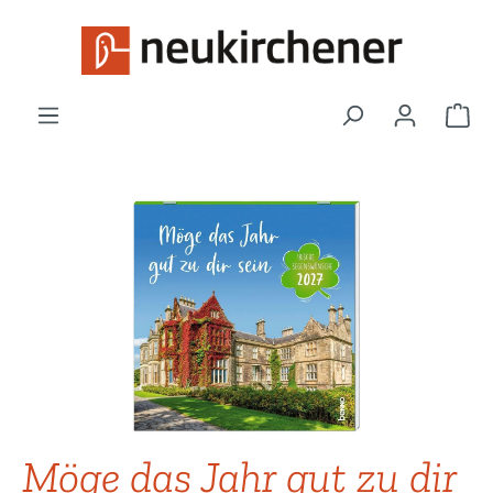
Zum Hauptinhalt springen
War
Bildergalerie überspringen
Möge das Jahr gut zu dir