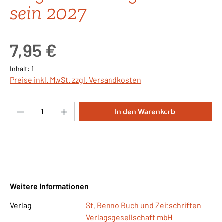
sein 2027
Regulärer Preis:
7,95 €
Inhalt:
1
Preise inkl. MwSt. zzgl. Versandkosten
Produkt Anzahl: Gib den gewünschten Wert ei
In den Warenkorb
Weitere Informationen
Verlag
St. Benno Buch und Zeitschriften
Verlagsgesellschaft mbH