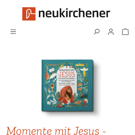
Zum Hauptinhalt springen
War
Bildergalerie überspringen
Momente mit Jesus -