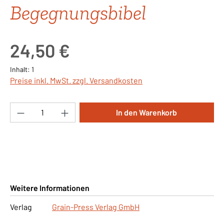
Begegnungsbibel
Regulärer Preis:
24,50 €
Inhalt:
1
Preise inkl. MwSt. zzgl. Versandkosten
Produkt Anzahl: Gib den gewünschten Wert ei
In den Warenkorb
Weitere Informationen
Verlag
Grain-Press Verlag GmbH