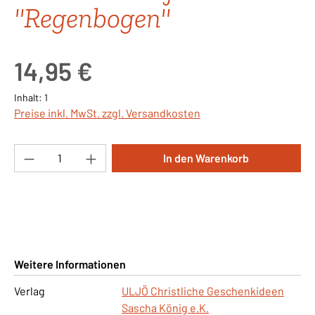
"Regenbogen"
Regulärer Preis:
14,95 €
Inhalt:
1
Preise inkl. MwSt. zzgl. Versandkosten
Produkt Anzahl: Gib den gewünschten Wert ei
In den Warenkorb
Weitere Informationen
Verlag
ULJÖ Christliche Geschenkideen
Sascha König e.K.