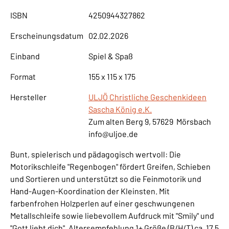
ISBN
4250944327862
Erscheinungsdatum
02.02.2026
Einband
Spiel & Spaß
Format
155 x 115 x 175
Hersteller
ULJÖ Christliche Geschenkideen
Sascha König e.K.
Zum alten Berg 9, 57629 Mörsbach
info@uljoe.de
Bunt, spielerisch und pädagogisch wertvoll: Die
Motorikschleife "Regenbogen" fördert Greifen, Schieben
und Sortieren und unterstützt so die Feinmotorik und
Hand-Augen-Koordination der Kleinsten. Mit
farbenfrohen Holzperlen auf einer geschwungenen
Metallschleife sowie liebevollem Aufdruck mit "Smily" und
"Gott liebt dich". Altersempfehlung 1+ Größe (B/H/T) ca. 17,5