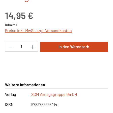
Regulärer Preis:
14,95 €
Inhalt:
1
Preise inkl. MwSt. zzgl. Versandkosten
Produkt Anzahl: Gib den gewünschten Wert ei
In den Warenkorb
Weitere Informationen
Verlag
SCM Verlagsgruppe GmbH
ISBN
9783789398414