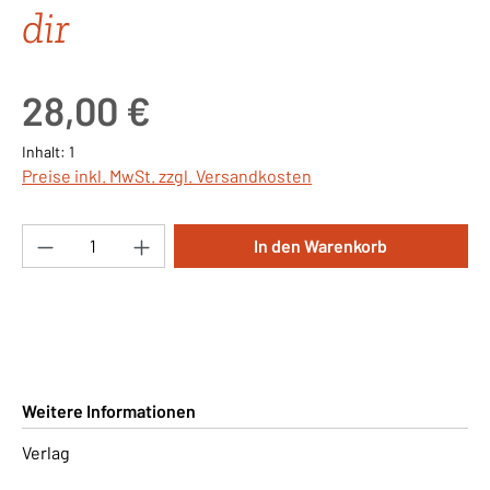
dir
Regulärer Preis:
28,00 €
Inhalt:
1
Preise inkl. MwSt. zzgl. Versandkosten
Produkt Anzahl: Gib den gewünschten Wert ei
In den Warenkorb
Weitere Informationen
Verlag