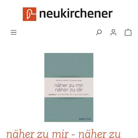
Zum Hauptinhalt springen
War
Bildergalerie überspringen
näher zu mir - näher zu