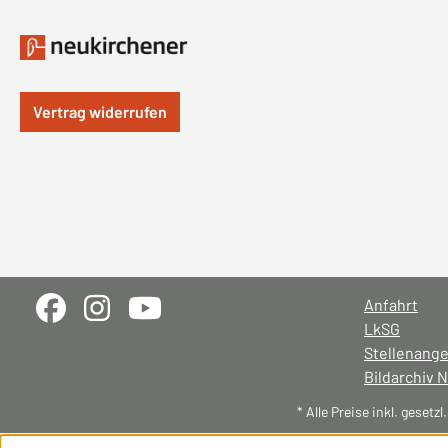
Vertrag widerrufen
Anfahrt
LkSG
Stellenang
Bildarchiv 
* Alle Preise inkl. gesetz