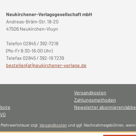
Neukirchener-Verlagsgesellschaft mbH
Andreas-Bräm-Str. 18-20
47506 Neukirchen-Vluyn
Telefon 02845 / 392-7218
(Mo-Fr 8:30-16:00 Uhr)
Telefax 02845 / 392-19 7239
bestellen(at)neukirchener-verlage.de
Versandkosten
Zahlungsmethoden
ebote
Newsletter abonnieren/abbe
NVG
l. Mehrwertsteuer zzgl.
Versandkosten
und ggf. Nachnahmegebühren, wenn 