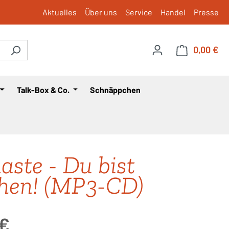
Aktuelles
Über uns
Service
Handel
Presse
0,00 €
War
Talk-Box & Co.
Schnäppchen
ste - Du bist
hen! (MP3-CD)
is:
 €