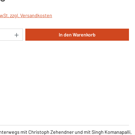
MwSt. zzgl. Versandkosten
Anzahl: Gib den gewünschten Wert ein oder 
In den Warenkorb
nterwegs mit Christoph Zehendner und mit Singh Komanapalli,