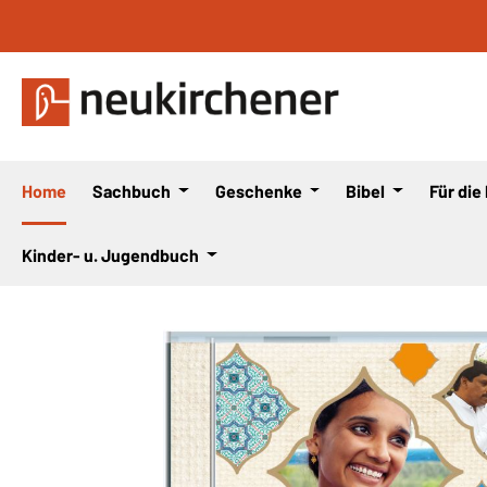
 Hauptinhalt springen
Zur Suche springen
Zur Hauptnavigation springen
Home
Sachbuch
Geschenke
Bibel
Für die
Kinder- u. Jugendbuch
Bildergalerie überspringen