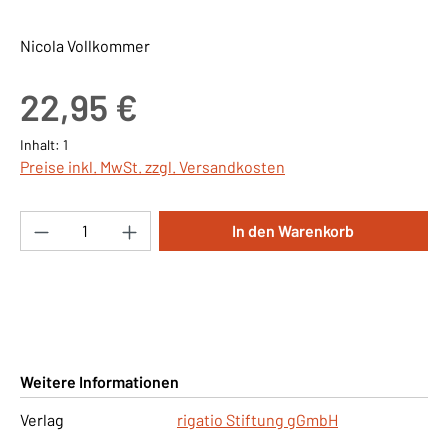
Nicola Vollkommer
Regulärer Preis:
22,95 €
Inhalt:
1
Preise inkl. MwSt. zzgl. Versandkosten
Produkt Anzahl: Gib den gewünschten Wert ei
In den Warenkorb
Weitere Informationen
Verlag
rigatio Stiftung gGmbH