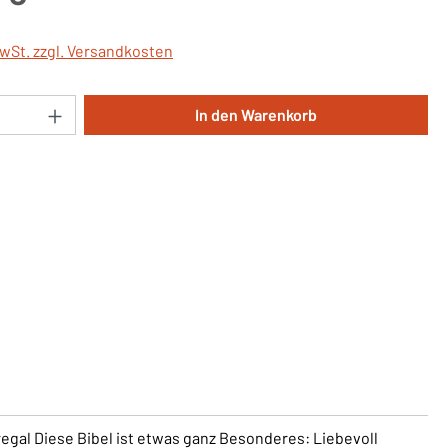
MwSt. zzgl. Versandkosten
Anzahl: Gib den gewünschten Wert ein oder 
In den Warenkorb
rregal Diese Bibel ist etwas ganz Besonderes: Liebevoll