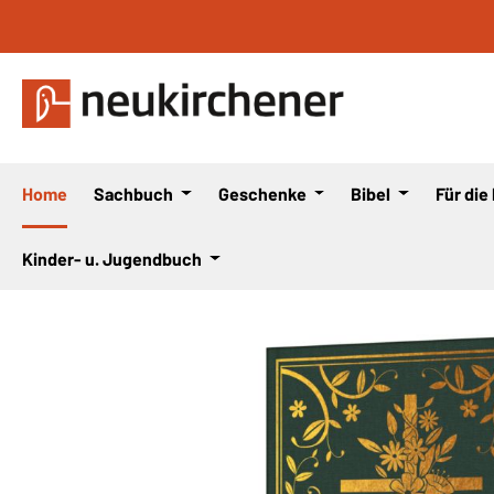
 Hauptinhalt springen
Zur Suche springen
Zur Hauptnavigation springen
Home
Sachbuch
Geschenke
Bibel
Für die
Kinder- u. Jugendbuch
Bildergalerie überspringen