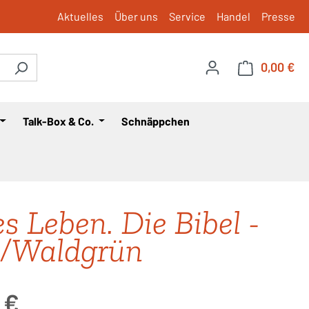
Aktuelles
Über uns
Service
Handel
Presse
0,00 €
War
Talk-Box & Co.
Schnäppchen
s Leben. Die Bibel -
/Waldgrün
is:
 €