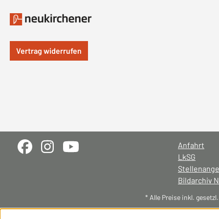
Vertrag widerrufen
Anfahrt
LkSG
Stellenang
Bildarchiv 
* Alle Preise inkl. gesetz