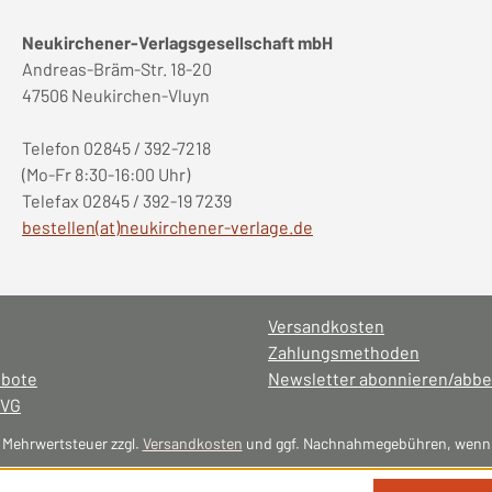
Neukirchener-Verlagsgesellschaft mbH
Andreas-Bräm-Str. 18-20
47506 Neukirchen-Vluyn
Telefon 02845 / 392-7218
(Mo-Fr 8:30-16:00 Uhr)
Telefax 02845 / 392-19 7239
bestellen(at)neukirchener-verlage.de
Versandkosten
Zahlungsmethoden
ebote
Newsletter abonnieren/abbe
NVG
l. Mehrwertsteuer zzgl.
Versandkosten
und ggf. Nachnahmegebühren, wenn 