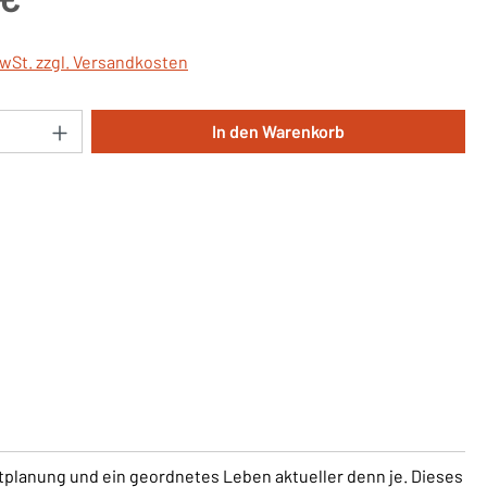
MwSt. zzgl. Versandkosten
Anzahl: Gib den gewünschten Wert ein oder 
In den Warenkorb
tplanung und ein geordnetes Leben aktueller denn je. Dieses