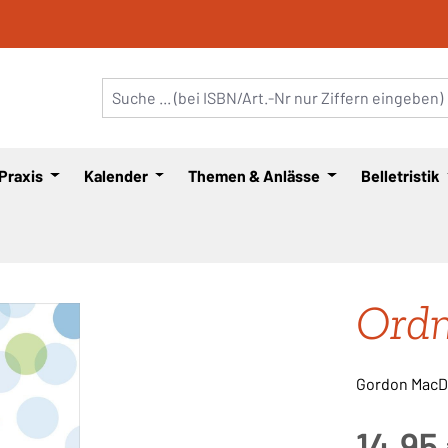
 Praxis
Kalender
Themen & Anlässe
Belletristik
Ordn
Gordon MacD
Regulärer Pre
14,95