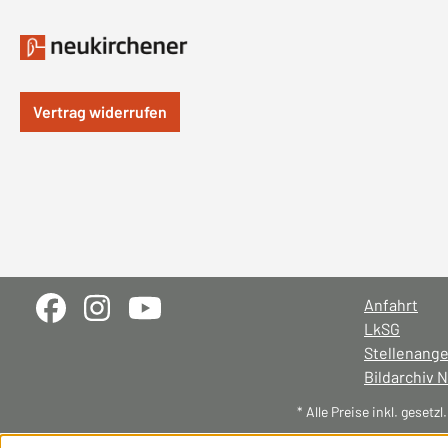
Vertrag widerrufen
Anfahrt
LkSG
Stellenang
Bildarchiv 
* Alle Preise inkl. gesetz