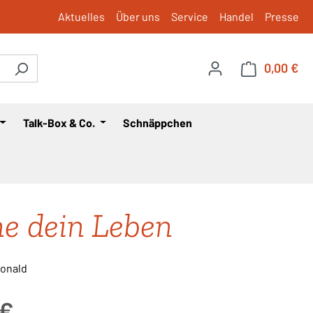
Aktuelles
Über uns
Service
Handel
Presse
0,00 €
War
Talk-Box & Co.
Schnäppchen
e dein Leben
onald
is:
 €