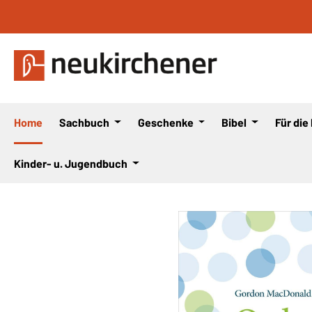
 Hauptinhalt springen
Zur Suche springen
Zur Hauptnavigation springen
Home
Sachbuch
Geschenke
Bibel
Für die
Kinder- u. Jugendbuch
Bildergalerie überspringen