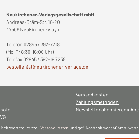
Neukirchener-Verlagsgesellschaft mbH
Andreas-Bräm-Str. 18-20
47506 Neukirchen-Vluyn
Telefon 02845 / 392-7218
(Mo-Fr 8:30-16:00 Uhr)
Telefax 02845 / 392-19 7239
bestellen(at)neukirchener-verlage.de
Versandkosten
Zahlungsmethoden
ebote
Newsletter abonnieren/abbe
NVG
l. Mehrwertsteuer zzgl.
Versandkosten
und ggf. Nachnahmegebühren, wenn 