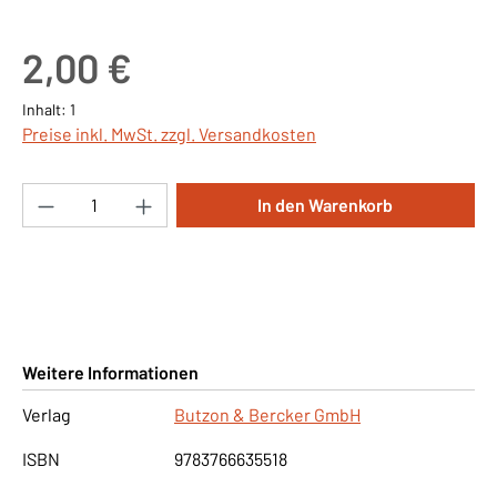
Regulärer Preis:
2,00 €
Inhalt:
1
Preise inkl. MwSt. zzgl. Versandkosten
Produkt Anzahl: Gib den gewünschten Wert ei
In den Warenkorb
Weitere Informationen
Verlag
Butzon & Bercker GmbH
ISBN
9783766635518