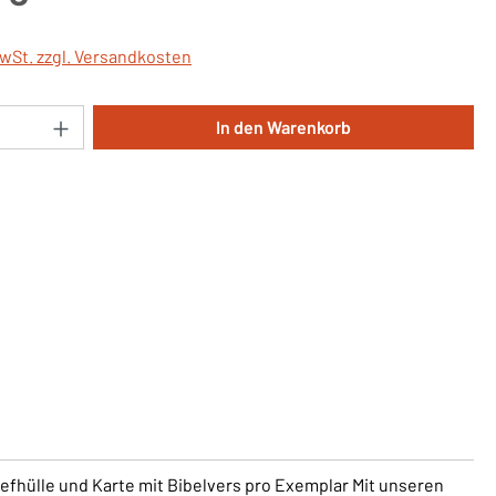
MwSt. zzgl. Versandkosten
Anzahl: Gib den gewünschten Wert ein oder 
In den Warenkorb
iefhülle und Karte mit Bibelvers pro Exemplar Mit unseren