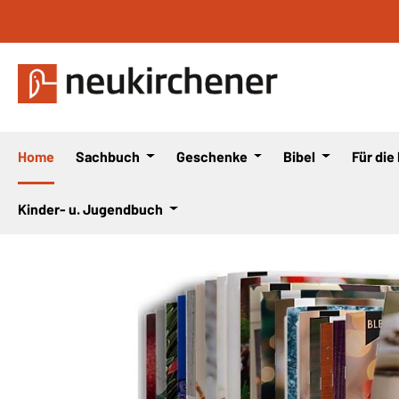
 Hauptinhalt springen
Zur Suche springen
Zur Hauptnavigation springen
Home
Sachbuch
Geschenke
Bibel
Für die
Kinder- u. Jugendbuch
Bildergalerie überspringen