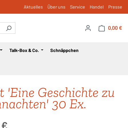
Aktuelles
Über uns
Service
Handel
Presse
0,00 €
War
Talk-Box & Co.
Schnäppchen
t 'Eine Geschichte zu
nachten' 30 Ex.
is:
 €