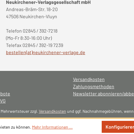
Neukirchener-Verlagsgesellschaft mbH
Andreas-Bräm-Str. 18-20
47506 Neukirchen-Vluyn
Telefon 02845 / 392-7218
(Mo-Fr 8:30-16:00 Uhr)
Telefax 02845 / 392-19 7239
bestellen(at)neukirchener-verlage.de
Versandkosten
Zahlungsmethoden
ebote
Newsletter abonnieren/abbe
NVG
l. Mehrwertsteuer zzgl.
Versandkosten
und ggf. Nachnahmegebühren, wenn 
Konfiguriere
bieten zu können.
Mehr Informationen ...